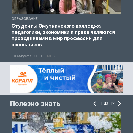
ОБРАЗОВАНИЕ
О
Студенты Омутнинского колледжа
педагогики, экономики и права являются
проводниками в мир профессий для
школьников
10 августа 13:10
85
1
Полезно знать
1 из 12