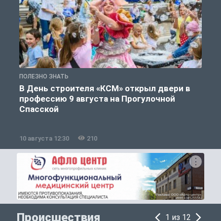
ПОЛЕЗНО ЗНАТЬ
П
В День строителя «КСМ» открыл двери в
профессию 9 августа на Прогулочной
Спасской
10 августа 12:30
210
0
Происшествия
1 из 12