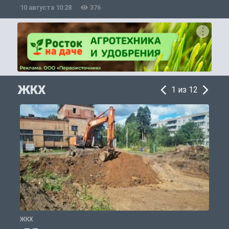
10 августа 10:28
376
0
ЖКХ
1 из 12
ЖКХ
Ж