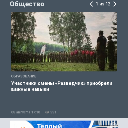
Общество
1 из 12
ОБРАЗОВАНИЕ
П
Участники смены «Разведчик» приобрели
К
важные навыки
08 августа 17:10
331
0