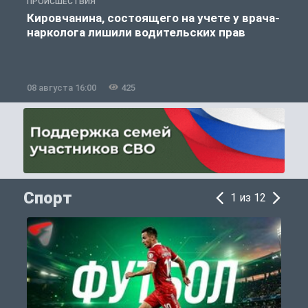
ПРОИСШЕСТВИЯ
П
Кировчанина, состоящего на учете у врача-
нарколога лишили водительских прав
08 августа 16:00
425
0
Спорт
1 из 12