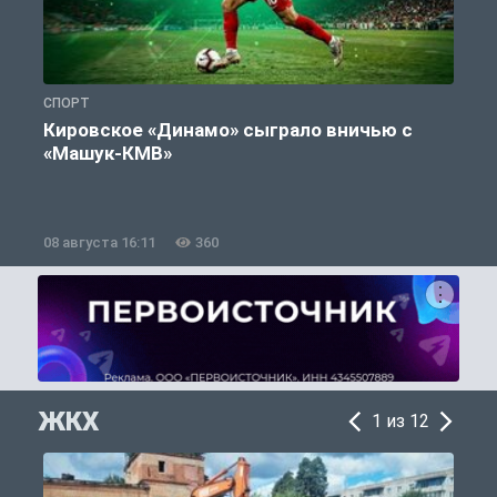
СПОРТ
С
Кировское «Динамо» сыграло вничью с
«Машук-КМВ»
в
08 августа 16:11
360
0
ЖКХ
1 из 12