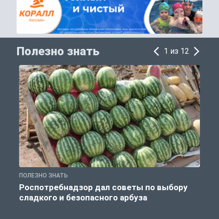
Полезно знать
1 из 12
ПОЛЕЗНО ЗНАТЬ
П
Роспотребнадзор дал советы по выбору
сладкого и безопасного арбуза