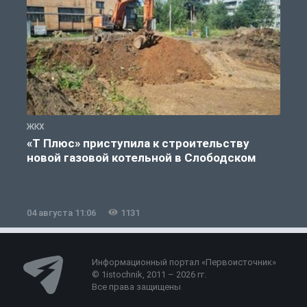
ЖКХ
Ж
«Т Плюс» приступила к строительству
новой газовой котельной в Слободском
04 августа 11:06
1131
0
Информационный портал «Первоисточник»
© 1istochnik, 2011 – 2026 гг.
Все права защищены