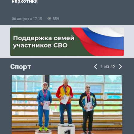
наркотики
06 августа 17:15
559
0
Спорт
1 из 12