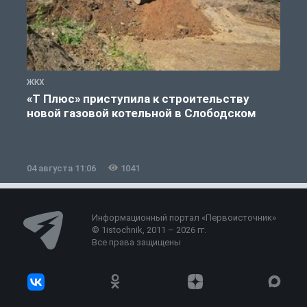
ЖКХ
Ж
«Т Плюс» приступила к строительству
новой газовой котельной в Слободском
04 августа 11:06
1041
0
Информационный портал «Первоисточник»
© 1istochnik, 2011 – 2026 гг.
Все права защищены