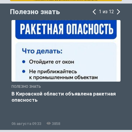
Полезно знать
1 из 12
ПОЛЕЗНО ЗНАТЬ
Т
В Кировской области объявлена ракетная
опасность
06 августа 09:33
3858
0