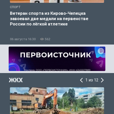
СПОРТ
С
Ветеран спорта из Кирово-Чепецка
завоевал две медали на первенстве
России по лёгкой атлетике
06 августа 16:30
562
0
ЖКХ
1 из 12