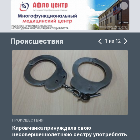
Происшествия
1 из 12
ПРОИСШЕСТВИЯ
П
Кировчанка принуждала свою
несовершеннолетнюю сестру употреблять
к