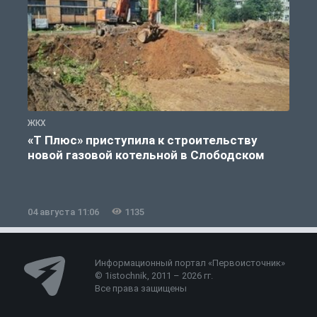
ЖКХ
Ж
«Т Плюс» приступила к строительству
новой газовой котельной в Слободском
04 августа 11:06
1135
0
Информационный портал «Первоисточник»
© 1istochnik, 2011 – 2026 гг.
Все права защищены