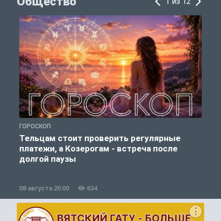
Общество
1 из 12
ГОРОСКОП
О
Тельцам стоит проверить регулярные
платежи, а Козерогам - встреча после
долгой паузы
08 августа 20:00
634
0