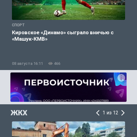
СПОРТ
С
Кировское «Динамо» сыграло вничью с
«Машук-КМВ»
в
08 августа 16:11
466
0
ЖКХ
1 из 12