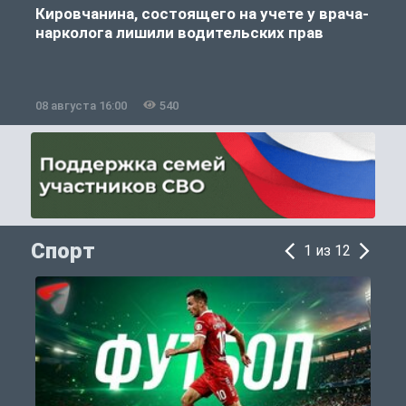
Кировчанина, состоящего на учете у врача-
нарколога лишили водительских прав
08 августа 16:00
540
0
Спорт
1 из 12