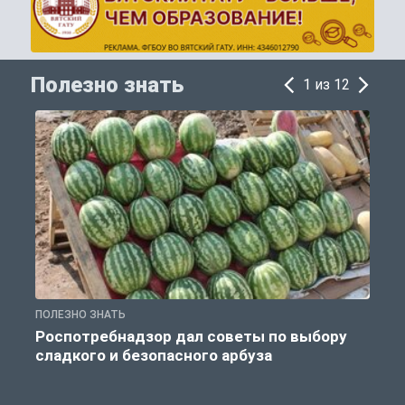
Полезно знать
1 из 12
ПОЛЕЗНО ЗНАТЬ
П
Роспотребнадзор дал советы по выбору
сладкого и безопасного арбуза