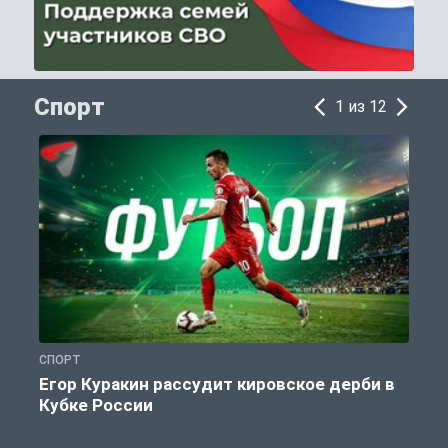
Спорт
1 из 12
СПОРТ
С
Егор Куракин рассудит кировское дерби в
Кубке России
«