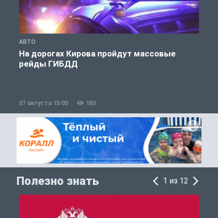
АВТО
О
На дорогах Кирова пройдут массовые
рейды ГИБДД
07 августа 15:00
183
0
Полезно знать
1 из 12