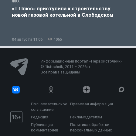
ЖКХ
Ж
«Т Плюс» приступила к строительству
новой газовой котельной в Слободском
04 августа 11:06
1065
0
Информационный портал «Первоисточник»
© 1istochnik, 2011 – 2026 гг.
Все права защищены
Пользовательское
Правовая информация
соглашение
Редакция
Рекламодателям
Публикация
Политика обработки
комментариев
персональных данных