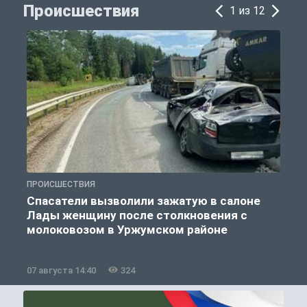
Происшествия
1 из 12
ПРОИСШЕСТВИЯ
П
Спасатели вызволили зажатую в салоне
Лады женщину после столкновения с
молоковозом в Уржумском районе
07 августа 14:40
324
0