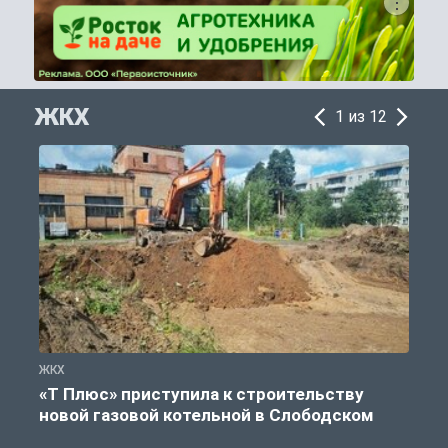
ЖКХ
1 из 12
ЖКХ
Ж
«Т Плюс» приступила к строительству
новой газовой котельной в Слободском