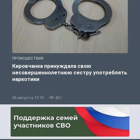
ПРОИСШЕСТВИЯ
П
Кировчанка принуждала свою
несовершеннолетнюю сестру употреблять
к
наркотики
06 августа 17:15
431
0