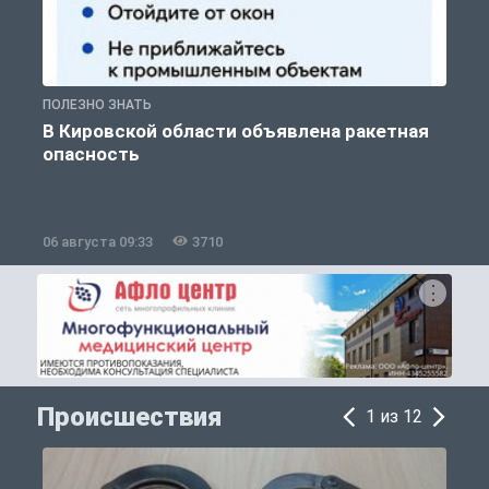
ПОЛЕЗНО ЗНАТЬ
Т
В Кировской области объявлена ракетная
опасность
06 августа 09:33
3710
0
Происшествия
1 из 12