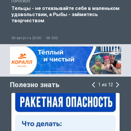
ГОРОСКОП
О
Тельцы - не отказывайте себе в маленьком
удовольствии, а Рыбы - займитесь
творчеством
06 августа 20:00
502
0
Полезно знать
1 из 12