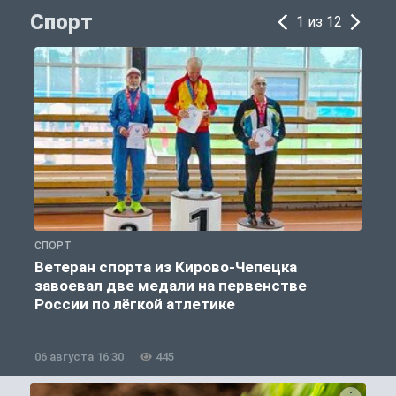
Спорт
1 из 12
СПОРТ
С
Ветеран спорта из Кирово-Чепецка
завоевал две медали на первенстве
России по лёгкой атлетике
06 августа 16:30
445
0