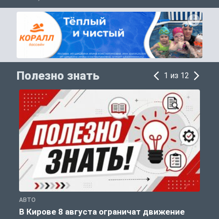
Полезно знать
1 из 12
АВТО
П
В Кирове 8 августа ограничат движение