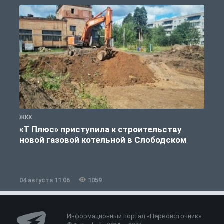
ЖКХ
Ж
«Т Плюс» приступила к строительству
новой газовой котельной в Слободском
04 августа 11:06
1059
0
Информационный портал «Первоисточник»