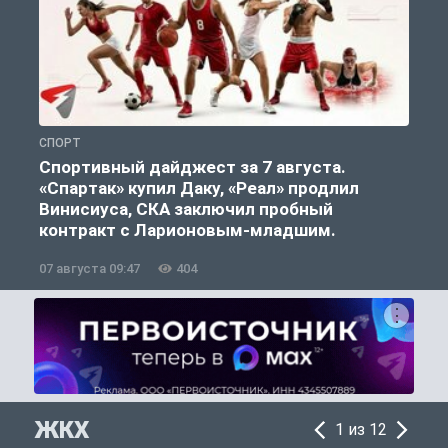
СПОРТ
С
Спортивный дайджест за 7 августа.
«Спартак» купил Даку, «Реал» продлил
Винисиуса, СКА заключил пробный
контракт с Ларионовым-младшим.
07 августа 09:47
404
0
ЖКХ
1 из 12