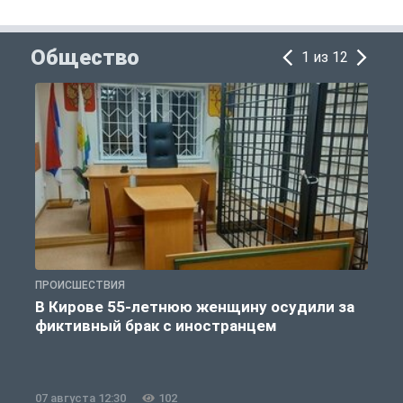
Общество
1 из 12
ПРОИСШЕСТВИЯ
П
В Кирове 55-летнюю женщину осудили за
фиктивный брак с иностранцем
07 августа 12:30
102
0