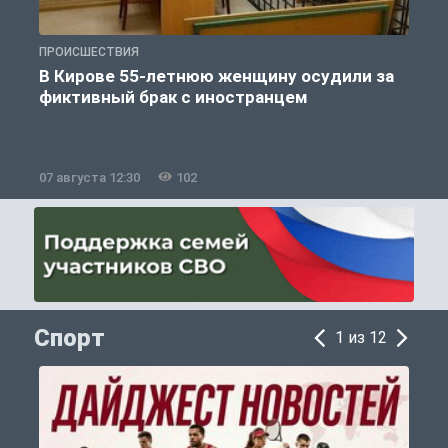
ПРОИСШЕСТВИЯ
П
В Кирове 55-летнюю женщину осудили за
фиктивный брак с иностранцем
07 августа 12:30
102
0
Спорт
1 из 12