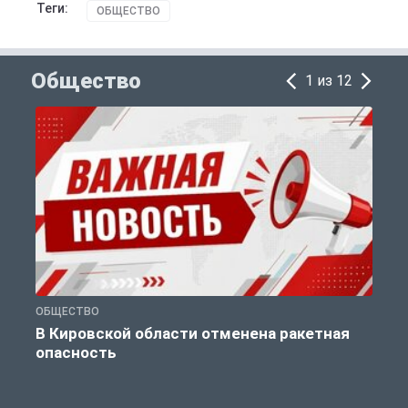
Теги:
ОБЩЕСТВО
Общество
1 из 12
ОБЩЕСТВО
О
В Кировской области отменена ракетная
опасность