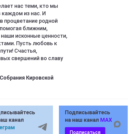
елает нас теми, кто мы
 каждом из нас. И
в процветание родной
 помогая ближним,
 наши исконные ценности,
ктами. Пусть любовь к
пути! Счастья,
овых свершений во славу
Собрания Кировской
писывайтесь
Подписывайтесь
наш канал
на наш канал
MAX
еграм
Подписаться