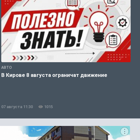
АВТО
П
В Кирове 8 августа ограничат движение
В
о
07 августа 11:30
1015
0