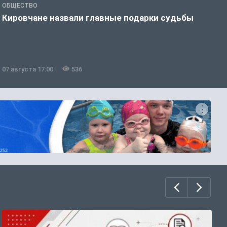
ОБЩЕСТВО
Э
Кировчане назвали главные подарки судьбы
В
о
07 августа 17:00
536
0