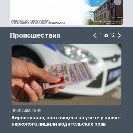
Происшествия
1 из 12
ПРОИСШЕСТВИЯ
П
Кировчанина, состоящего на учете у врача-
нарколога лишили водительских прав