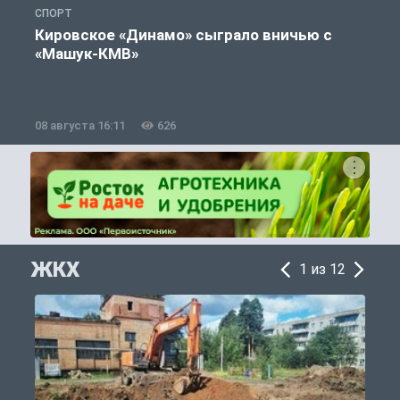
СПОРТ
С
Кировское «Динамо» сыграло вничью с
«Машук-КМВ»
в
08 августа 16:11
626
0
ЖКХ
1 из 12