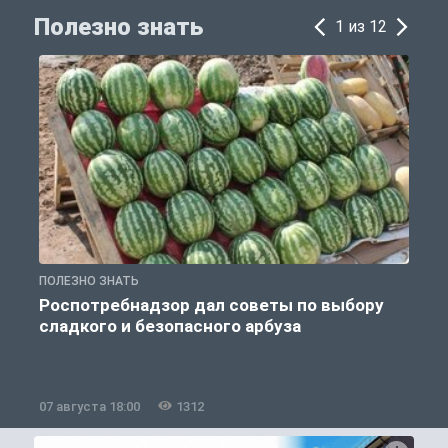
Полезно знать
1 из 12
ПОЛЕЗНО ЗНАТЬ
П
Роспотребнадзор дал советы по выбору
сладкого и безопасного арбуза
07 августа 18:00
1312
0