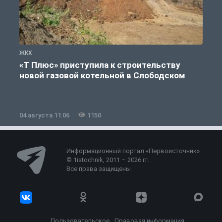
ЖКХ
Ж
«Т Плюс» приступила к строительству
новой газовой котельной в Слободском
04 августа 11:06
1150
0
Информационный портал «Первоисточник»
© 1istochnik, 2011 – 2026 гг.
Все права защищены
Пользовательское
Правовая информация