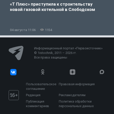
«Т Плюс» приступила к строительству
новой газовой котельной в Слободском
04 августа 11:06
1154
0
Информационный портал «Первоисточник»
© 1istochnik, 2011 – 2026 гг.
Все права защищены
Пользовательское
Правовая информация
соглашение
Редакция
Рекламодателям
Публикация
Политика обработки
комментариев
персональных данных