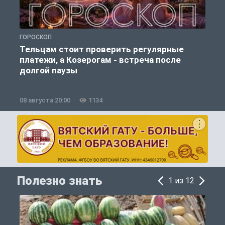
ГОРОСКОП
О
Тельцам стоит проверить регулярные
платежи, а Козерогам - встреча после
долгой паузы
08 августа 20:00
1134
0
Полезно знать
1 из 12