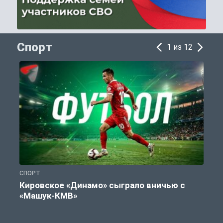
Спорт
1 из 12
СПОРТ
С
Кировское «Динамо» сыграло вничью с
«Машук-КМВ»
в