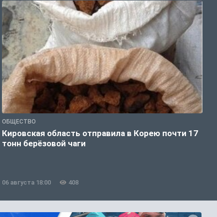
ОБЩЕСТВО
О
Кировская область отправила в Корею почти 17
Д
тонн берёзовой чаги
г
06 августа 18:00
408
0