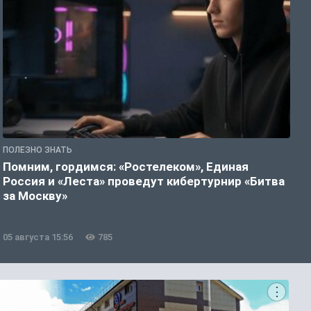
ПОЛЕЗНО ЗНАТЬ
П
Помним, гордимся: «Ростелеком», Единая
А
Россия и «Леста» проведут кибертурнир «Битва
о
за Москву»
05 августа 15:56
785
0