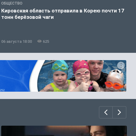
ОБЩЕСТВО
О
Кировская область отправила в Корею почти 17
Д
тонн берёзовой чаги
г
06 августа 18:00
625
0