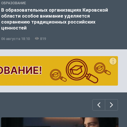
ОБРАЗОВАНИЕ
О
В образовательных организациях Кировской
К
области особое внимание уделяется
т
сохранению традиционных российских
ценностей
06 августа 18:10
819
0