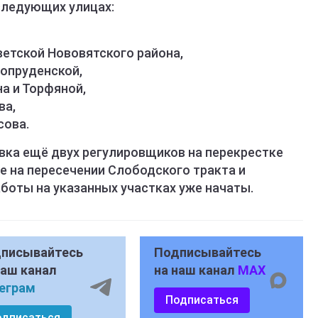
ледующих улицах:
оветской Нововятского района,
топруденской,
на и Торфяной,
ва,
сова.
вка ещё двух регулировщиков на перекрестке
же на пересечении Слободского тракта и
боты на указанных участках уже начаты.
писывайтесь
Подписывайтесь
наш канал
на наш канал
MAX
еграм
Подписаться
одписаться