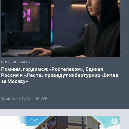
ПОЛЕЗНО ЗНАТЬ
П
Помним, гордимся: «Ростелеком», Единая
А
Россия и «Леста» проведут кибертурнир «Битва
о
за Москву»
05 августа 15:56
789
0