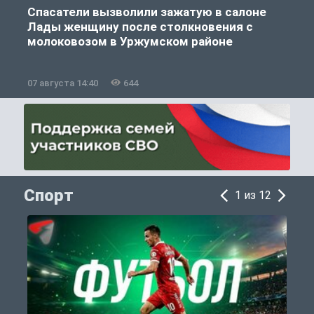
Спасатели вызволили зажатую в салоне
Лады женщину после столкновения с
молоковозом в Уржумском районе
07 августа 14:40
644
0
Спорт
1 из 12