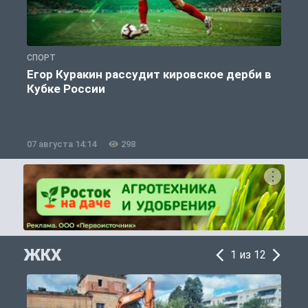
СПОРТ
С
Егор Куракин рассудит кировское дерби в
Кубке России
«
07 августа 14:14
298
0
ЖКХ
1 из 12