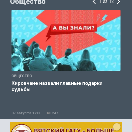
Общество
1 из 12
ОБЩЕСТВО
Э
Кировчане назвали главные подарки
судьбы
07 августа 17:00
247
0