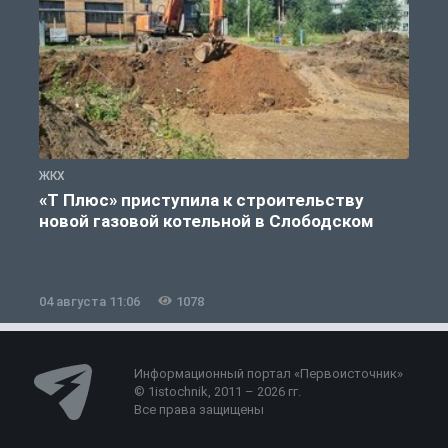
ЖКХ
Ж
«Т Плюс» приступила к строительству
новой газовой котельной в Слободском
04 августа 11:06
1078
0
Информационный портал «Первоисточник»
© 1istochnik, 2011 – 2026 гг.
Все права защищены