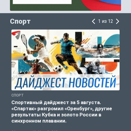
Спорт
1 из 12
СПОРТ
С
Спортивный дайджест за 5 августа.
«Спартак» разгромил «Оренбург», другие
результаты Кубка и золото России в
синхронном плавании.