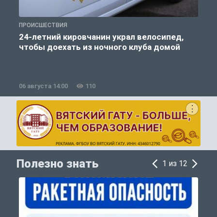
ПРОИСШЕСТВИЯ
О
24-летний кировчанин украл велосипед,
чтобы доехать из ночного клуба домой
06 августа 14:00
110
0
Полезно знать
1 из 12