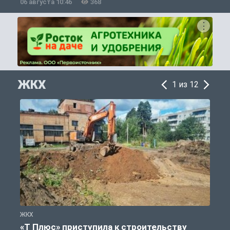
06 августа 10:46
368
0
ЖКХ
1 из 12
ЖКХ
Ж
«Т Плюс» приступила к строительству