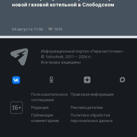
новой газовой котельной в Слободском
04 августа 11:06
1015
0
Информационный портал «Первоисточник»
© 1istochnik, 2011 – 2026 гг.
Все права защищены
Пользовательское
Правовая информация
соглашение
Редакция
Рекламодателям
Публикация
Политика обработки
комментариев
персональных данных