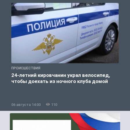
ПРОИСШЕСТВИЯ
П
24-летний кировчанин украл велосипед,
В
чтобы доехать из ночного клуба домой
06 августа 14:00
110
0