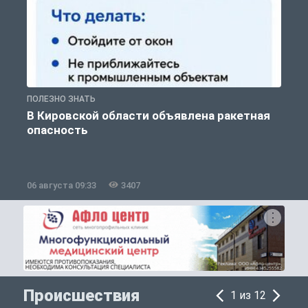
ПОЛЕЗНО ЗНАТЬ
Т
В Кировской области объявлена ракетная
опасность
06 августа 09:33
3407
0
Происшествия
1 из 12