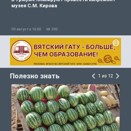
музея С.М. Кирова
09 августа 16:00
393
0
Полезно знать
1 из 12