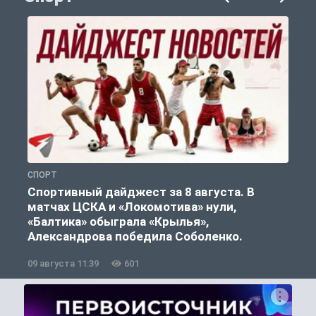
СПОРТ
С
Спортивный дайджест за 8 августа. В
матчах ЦСКА и «Локомотива» нули,
«Балтика» обыграла «Крылья»,
Александрова победила Соболенко.
09 августа 11:39
601
0