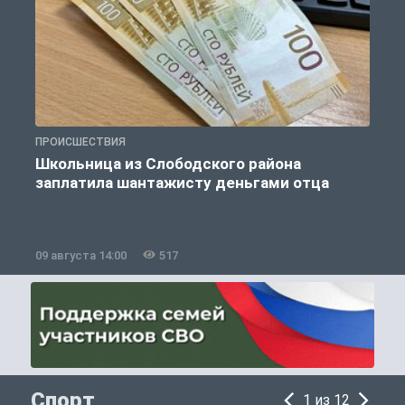
ПРОИСШЕСТВИЯ
П
Школьница из Слободского района
К
заплатила шантажисту деньгами отца
09 августа 14:00
517
0
Спорт
1 из 12