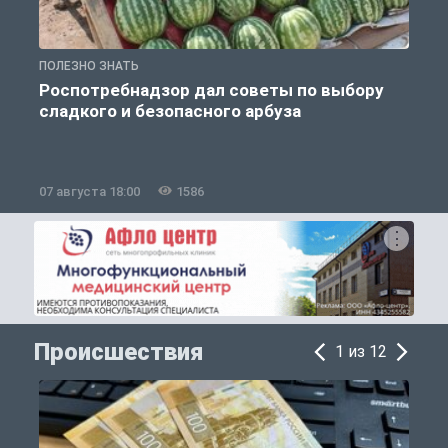
ПОЛЕЗНО ЗНАТЬ
П
Роспотребнадзор дал советы по выбору
сладкого и безопасного арбуза
07 августа 18:00
1586
0
Происшествия
1 из 12