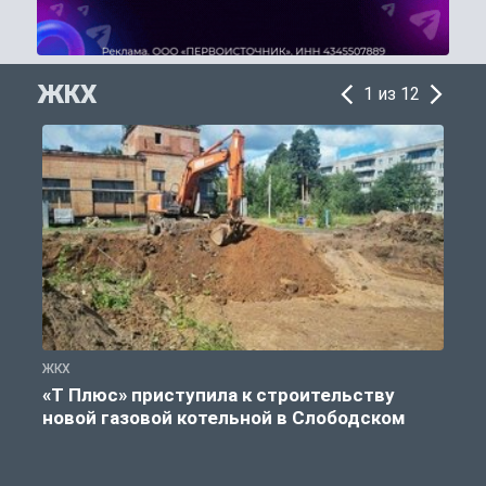
ЖКХ
1 из 12
ЖКХ
Ж
«Т Плюс» приступила к строительству
новой газовой котельной в Слободском