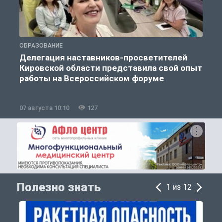
ОБРАЗОВАНИЕ
О
Делегация наставников-просветителей
Кировской области представила свой опыт
работы на Всероссийском форуме
07 августа 10:10
127
0
Полезно знать
1 из 12