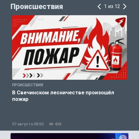
Происшествия
1 из 12
ПРОИСШЕСТВИЯ
П
В Свечинском лесничестве произошёл
пожар
07 августа 08:50
428
0