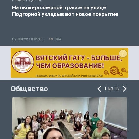
РЕМОНТ ДОРОГ
Р
На лыжероллерной трассе на улице
Подгорной укладывают новое покрытие
07 августа 09:00
304
0
Общество
1 из 12