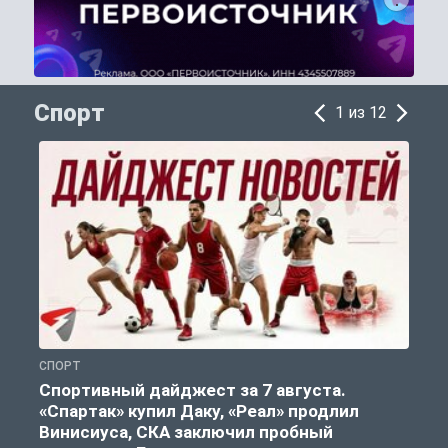
Спорт
1 из 12
СПОРТ
С
Спортивный дайджест за 7 августа.
«Спартак» купил Даку, «Реал» продлил
Винисиуса, СКА заключил пробный