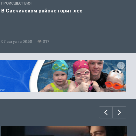
ПРОИСШЕСТВИЯ
П
В Свечинском районе горит лес
В
07 августа 08:50
317
0