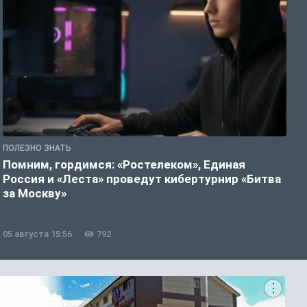
ПОЛЕЗНО ЗНАТЬ
П
Помним, гордимся: «Ростелеком», Единая
А
Россия и «Леста» проведут кибертурнир «Битва
о
за Москву»
05 августа 15:56
792
0