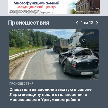
Происшествия
1 из 12
ПРОИСШЕСТВИЯ
П
Спасатели вызволили зажатую в салоне
Лады женщину после столкновения с
молоковозом в Уржумском районе