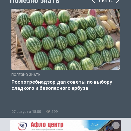
Полезно знать
1 из 12
ПОЛЕЗНО ЗНАТЬ
П
Роспотребнадзор дал советы по выбору
сладкого и безопасного арбуза
07 августа 18:00
599
0