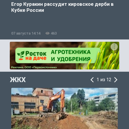
Егор Куракин рассудит кировское дерби в
Кубке России
«
07 августа 14:14
463
0
ЖКХ
1 из 12