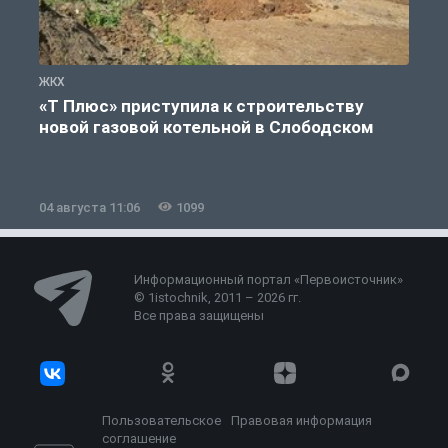
ЖКХ
Ж
«Т Плюс» приступила к строительству
новой газовой котельной в Слободском
04 августа 11:06
1099
0
Информационный портал «Первоисточник»
© 1istochnik, 2011 – 2026 гг.
Все права защищены
Пользовательское
Правовая информация
соглашение