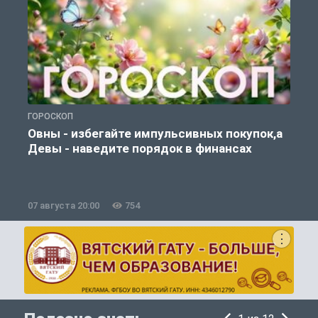
ГОРОСКОП
П
Овны - избегайте импульсивных покупок,а
Девы - наведите порядок в финансах
07 августа 20:00
754
0