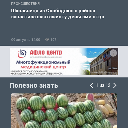
ПРОИСШЕСТВИЯ
А
Школьница из Слободского района
заплатила шантажисту деньгами отца
09 августа 14:00
197
0
Полезно знать
1 из 12