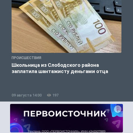
ПРОИСШЕСТВИЯ
П
Школьница из Слободского района
К
заплатила шантажисту деньгами отца
09 августа 14:00
197
0