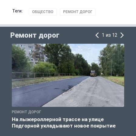
Теги:
ОБЩЕСТВО
РЕМОНТ ДОРОГ
Ремонт дорог
1 из 12
РЕМОНТ ДОРОГ
Р
На лыжероллерной трассе на улице
Подгорной укладывают новое покрытие