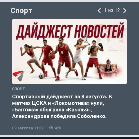
Спорт
1 из 12
СПОРТ
С
Спортивный дайджест за 8 августа. В
матчах ЦСКА и «Локомотива» нули,
«Балтика» обыграла «Крылья»,
Александрова победила Соболенко.
09 августа 11:39
428
0