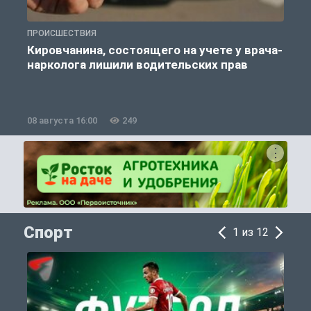
ПРОИСШЕСТВИЯ
П
Кировчанина, состоящего на учете у врача-
нарколога лишили водительских прав
08 августа 16:00
249
0
Спорт
1 из 12