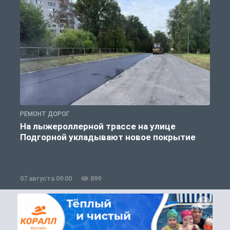
РЕМОНТ ДОРОГ
Р
На лыжероллерной трассе на улице
Подгорной укладывают новое покрытие
07 августа 09:00
899
0