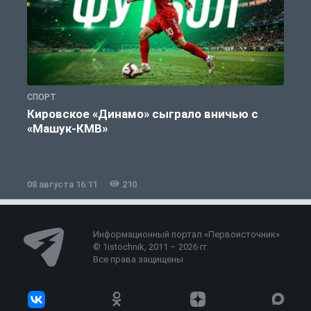
СПОРТ
С
Кировское «Динамо» сыграло вничью с
«Машук-КМВ»
в
08 августа 16:11
210
0
Информационный портал «Первоисточник»
© 1istochnik, 2011 – 2026 гг.
Все права защищены