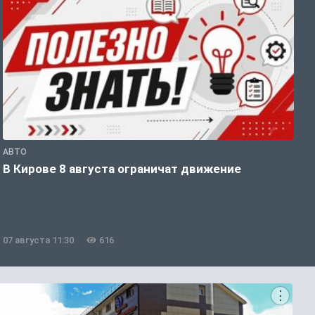
АВТО
П
В Кирове 8 августа ограничат движение
В
о
07 августа 11:30
616
0