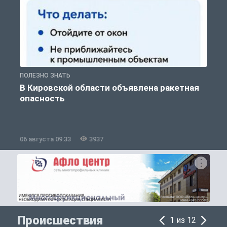
ПОЛЕЗНО ЗНАТЬ
Т
В Кировской области объявлена ракетная
опасность
06 августа 09:33
3937
0
Происшествия
1 из 12