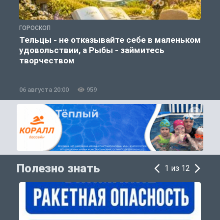
ГОРОСКОП
О
Тельцы - не отказывайте себе в маленьком
удовольствии, а Рыбы - займитесь
творчеством
06 августа 20:00
959
0
Полезно знать
1 из 12