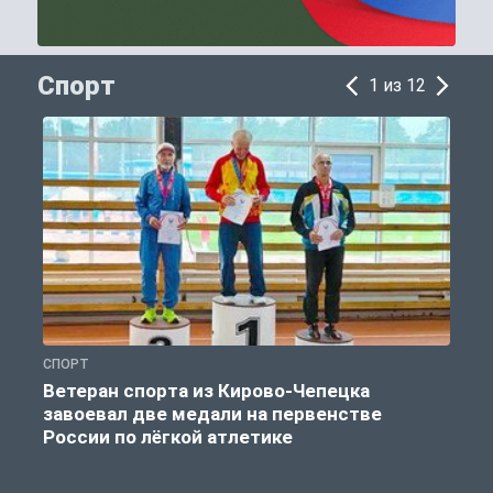
Спорт
1 из 12
СПОРТ
С
Ветеран спорта из Кирово-Чепецка
завоевал две медали на первенстве
России по лёгкой атлетике