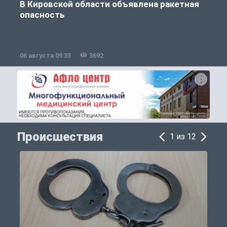
В Кировской области объявлена ракетная
опасность
06 августа 09:33
3692
0
Происшествия
1 из 12