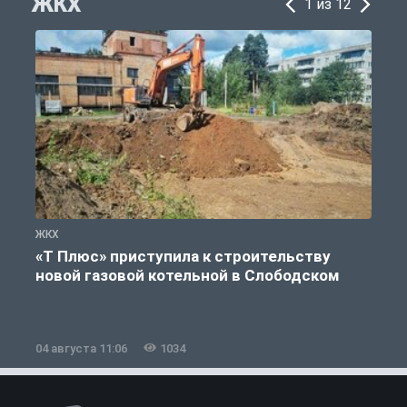
ЖКХ
1 из 12
ЖКХ
Ж
«Т Плюс» приступила к строительству
новой газовой котельной в Слободском
04 августа 11:06
1034
0