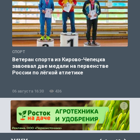
СПОРТ
С
Ветеран спорта из Кирово-Чепецка
завоевал две медали на первенстве
России по лёгкой атлетике
06 августа 16:30
436
0