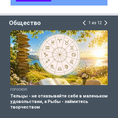
Общество
1 из 12
ГОРОСКОП
О
Тельцы - не отказывайте себе в маленьком
удовольствии, а Рыбы - займитесь
творчеством