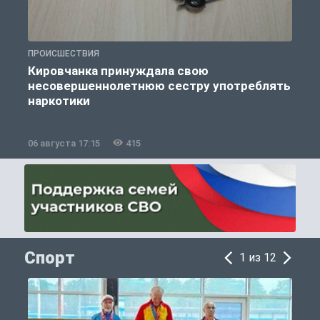
ПРОИСШЕСТВИЯ
П
Кировчанка принуждала свою
несовершеннолетнюю сестру употреблять
к
наркотики
06 августа 17:15
415
0
Спорт
1 из 12