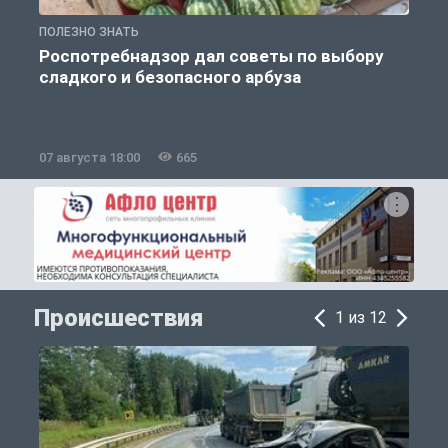
ПОЛЕЗНО ЗНАТЬ
П
Роспотребнадзор дал советы по выбору
сладкого и безопасного арбуза
07 августа 18:00
665
0
Происшествия
1 из 12