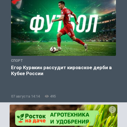
СПОРТ
С
Егор Куракин рассудит кировское дерби в
Кубке России
«
07 августа 14:14
495
0