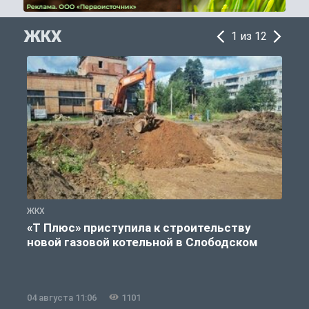
ЖКХ
1 из 12
ЖКХ
Ж
«Т Плюс» приступила к строительству
новой газовой котельной в Слободском
04 августа 11:06
1101
0