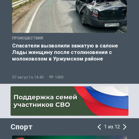
ПРОИСШЕСТВИЯ
П
Спасатели вызволили зажатую в салоне
Лады женщину после столкновения с
молоковозом в Уржумском районе
07 августа 14:40
1409
0
Спорт
1 из 12