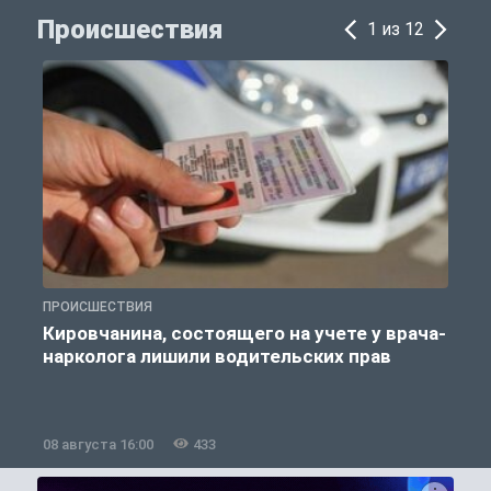
Происшествия
1 из 12
ПРОИСШЕСТВИЯ
П
Кировчанина, состоящего на учете у врача-
нарколога лишили водительских прав
08 августа 16:00
433
0