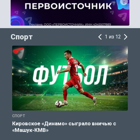
Спорт
1 из 12
СПОРТ
С
Кировское «Динамо» сыграло вничью с
«Машук-КМВ»