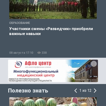
ОБРАЗОВАНИЕ
П
Участники смены «Разведчик» приобрели
К
важные навыки
08 августа 17:10
338
0
Полезно знать
1 из 12