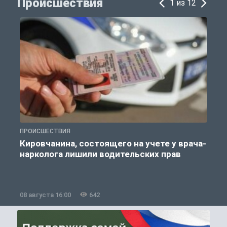
Происшествия
1 из 12
ПРОИСШЕСТВИЯ
П
Кировчанина, состоящего на учете у врача-
нарколога лишили водительских прав
08 августа 16:00
642
0