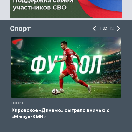
Спорт
1 из 12
СПОРТ
С
Кировское «Динамо» сыграло вничью с
«Машук-КМВ»
в