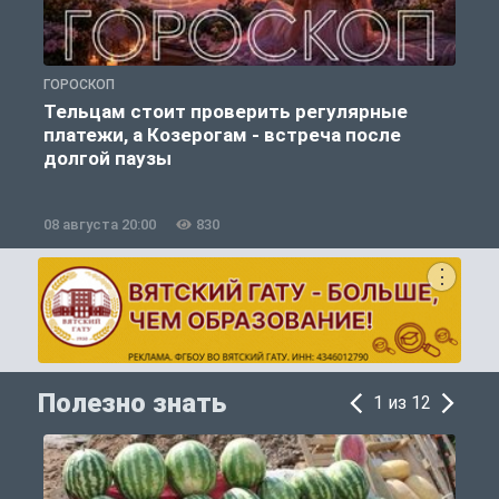
ГОРОСКОП
О
Тельцам стоит проверить регулярные
платежи, а Козерогам - встреча после
долгой паузы
08 августа 20:00
830
0
Полезно знать
1 из 12