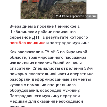
ГУ МЧС по Кировской области
ГУ МЧС по Кировской области
Вчера днём в посёлке Ленинское в
Шабалинском районе произошло
серьезное ДТП, в результате которого
погибла женщина
и пострадал мужчина.
Как рассказали в ГУ МЧС по Кировской
области, травмированного пассажира
извлекли из искорежённой машины
спасатели. Специалисты отделения 58-й
пожарно-спасательной части оперативно
разобрали деформированные элементы
кузова с помощью специального
оборудования, освободив мужчину.
Пострадавшего мужчину передали
медикам для оказания необходимой
помощи.