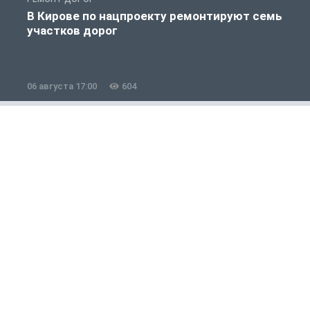
В Кирове по нацпроекту ремонтируют семь
участков дорог
06 августа 17:00
604
0
Общество
1 из 12