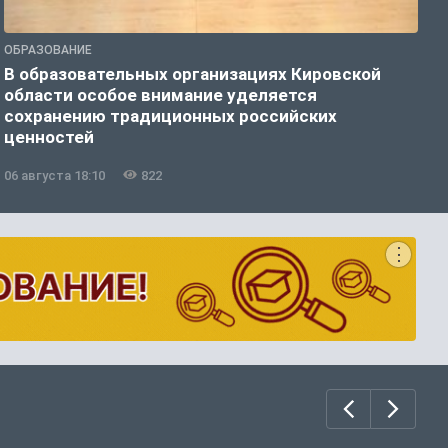
ОБРАЗОВАНИЕ
О
В образовательных организациях Кировской
К
области особое внимание уделяется
т
сохранению традиционных российских
ценностей
06 августа 18:10
822
0