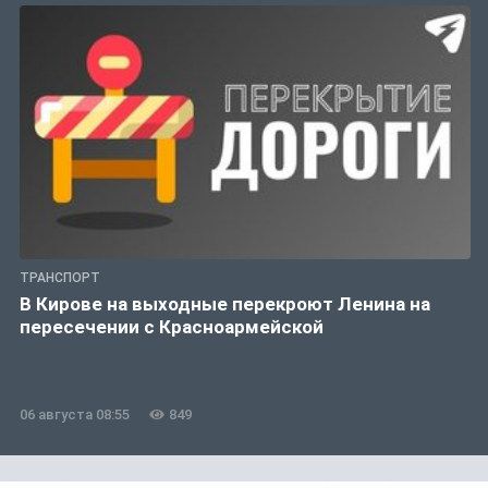
ТРАНСПОРТ
В Кирове на выходные перекроют Ленина на
пересечении с Красноармейской
06 августа 08:55
849