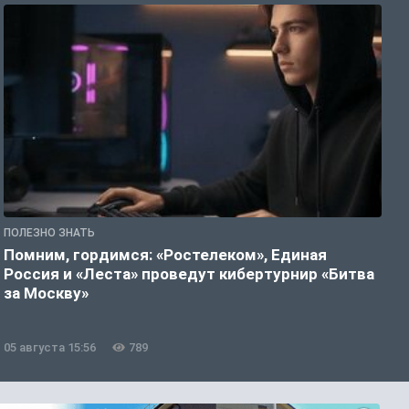
ПОЛЕЗНО ЗНАТЬ
П
Помним, гордимся: «Ростелеком», Единая
А
Россия и «Леста» проведут кибертурнир «Битва
о
за Москву»
05 августа 15:56
789
0