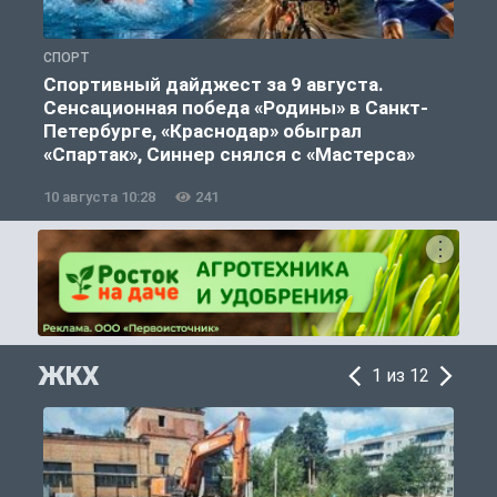
СПОРТ
Ф
Спортивный дайджест за 9 августа.
Сенсационная победа «Родины» в Санкт-
Петербурге, «Краснодар» обыграл
«Спартак», Синнер снялся с «Мастерса»
10 августа 10:28
241
0
ЖКХ
1 из 12