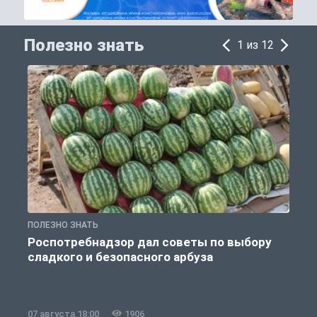
Полезно знать
1 из 12
ПОЛЕЗНО ЗНАТЬ
П
Роспотребнадзор дал советы по выбору
сладкого и безопасного арбуза
07 августа 18:00
1906
0