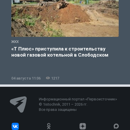
ЖКХ
Ж
«Т Плюс» приступила к строительству
новой газовой котельной в Слободском
04 августа 11:06
1217
0
Информационный портал «Первоисточник»
© 1istochnik, 2011 – 2026 гг.
Все права защищены