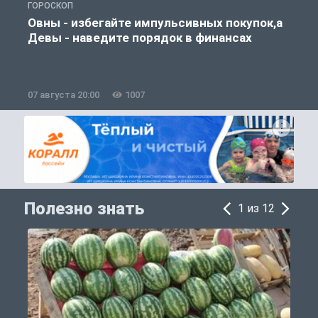
ГОРОСКОП
П
Овны - избегайте импульсивных покупок,а
Девы - наведите порядок в финансах
07 августа 20:00
1007
0
Полезно знать
1 из 12