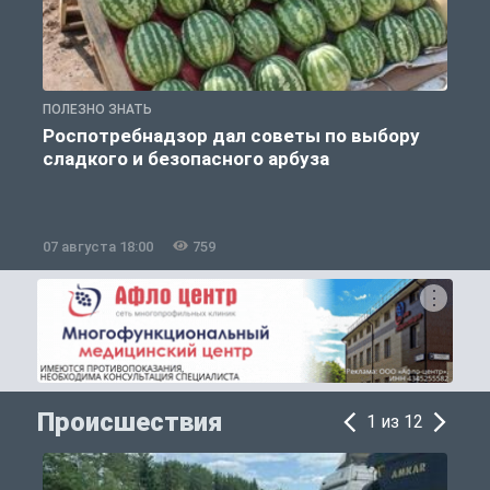
ПОЛЕЗНО ЗНАТЬ
П
Роспотребнадзор дал советы по выбору
сладкого и безопасного арбуза
07 августа 18:00
759
0
Происшествия
1 из 12