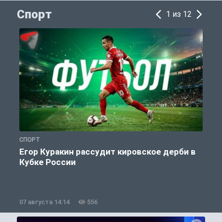
Спорт
1 из 12
СПОРТ
С
Егор Куракин рассудит кировское дерби в
Кубке России
«
07 августа 14:14
556
0