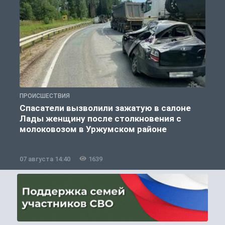
ПРОИСШЕСТВИЯ
П
Спасатели вызволили зажатую в салоне
Лады женщину после столкновения с
молоковозом в Уржумском районе
07 августа 14:40
1639
0