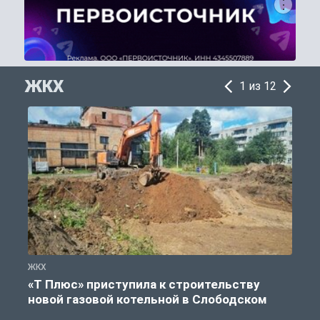
ЖКХ
1 из 12
ЖКХ
Ж
«Т Плюс» приступила к строительству
новой газовой котельной в Слободском