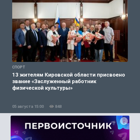
СПОРТ
С
13 жителям Кировской области присвоено
звание «Заслуженный работник
физической культуры»
05 августа 15:00
848
0