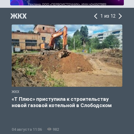
ЖКХ
1 из 12
ЖКХ
Ж
«Т Плюс» приступила к строительству
новой газовой котельной в Слободском
04 августа 11:06
982
0