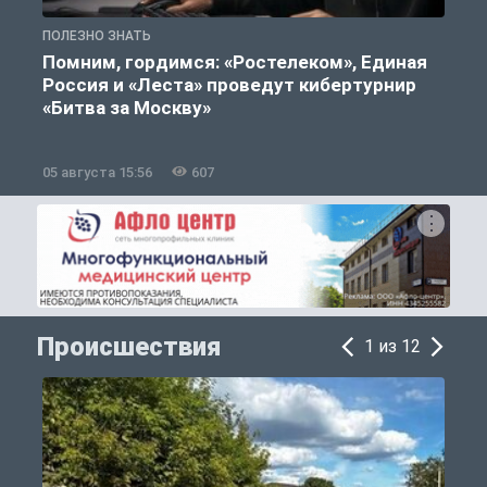
ПОЛЕЗНО ЗНАТЬ
П
Помним, гордимся: «Ростелеком», Единая
Россия и «Леста» проведут кибертурнир
«Битва за Москву»
05 августа 15:56
607
0
Происшествия
1 из 12