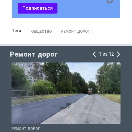
Подписаться
Теги:
ОБЩЕСТВО
РЕМОНТ ДОРОГ
Ремонт дорог
1 из 12
РЕМОНТ ДОРОГ
Р