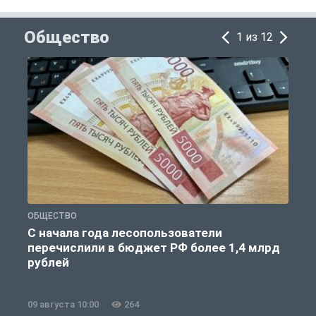
Общество
1 из 12
ОБЩЕСТВО
Г
С начала года лесопользователи
перечислили в бюджет РФ более 1,4 млрд
п
рублей
09 августа 10:00
264
0