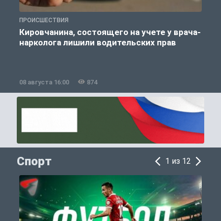
ПРОИСШЕСТВИЯ
П
Кировчанина, состоящего на учете у врача-
нарколога лишили водительских прав
08 августа 16:00
874
0
Спорт
1 из 12