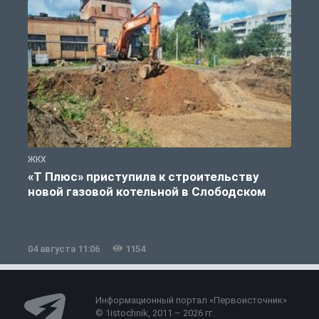
ЖКХ
Ж
«Т Плюс» приступила к строительству
новой газовой котельной в Слободском
04 августа 11:06
1154
0
Информационный портал «Первоисточник»
© 1istochnik, 2011 – 2026 гг.