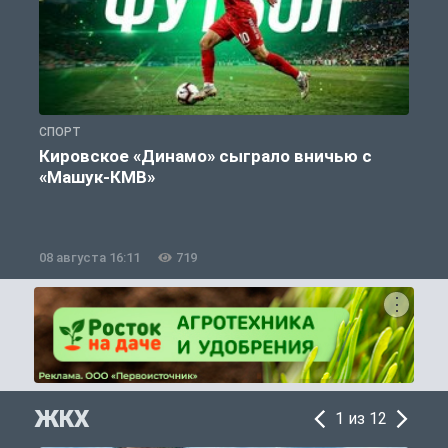
СПОРТ
С
Кировское «Динамо» сыграло вничью с
«Машук-КМВ»
в
08 августа 16:11
719
0
ЖКХ
1 из 12