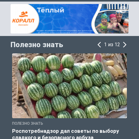
Полезно знать
1 из 12
ПОЛЕЗНО ЗНАТЬ
П
Роспотребнадзор дал советы по выбору
сладкого и безопасного арбуза