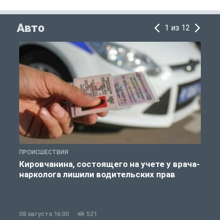
Авто
1 из 12
ПРОИСШЕСТВИЯ
А
Кировчанина, состоящего на учете у врача-
нарколога лишили водительских прав
08 августа 16:00
521
0