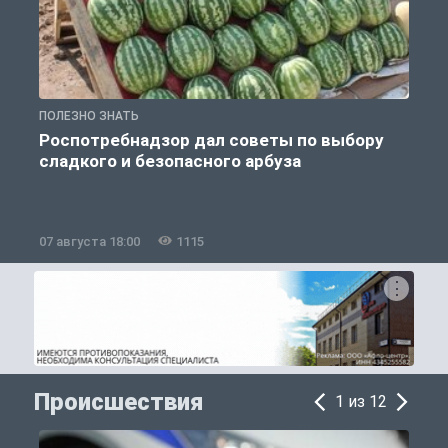
ПОЛЕЗНО ЗНАТЬ
П
Роспотребнадзор дал советы по выбору
сладкого и безопасного арбуза
07 августа 18:00
1115
0
Происшествия
1 из 12