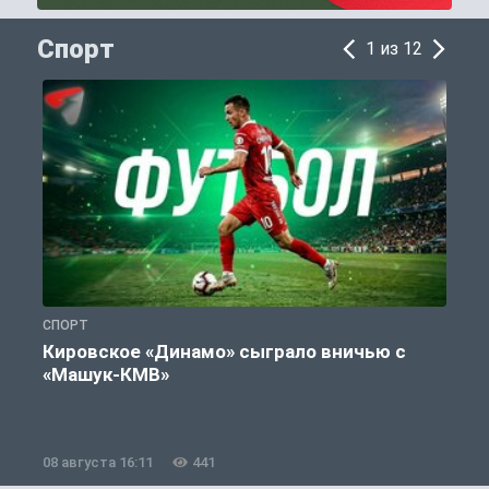
Спорт
1 из 12
СПОРТ
С
Кировское «Динамо» сыграло вничью с
«Машук-КМВ»
в
08 августа 16:11
441
0