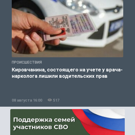
ПРОИСШЕСТВИЯ
П
Кировчанина, состоящего на учете у врача-
нарколога лишили водительских прав
08 августа 16:00
517
0