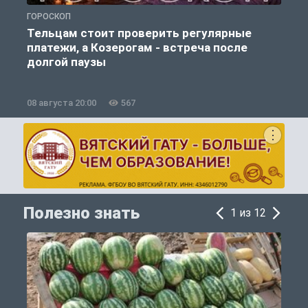
ГОРОСКОП
О
Тельцам стоит проверить регулярные
платежи, а Козерогам - встреча после
долгой паузы
08 августа 20:00
567
0
Полезно знать
1 из 12