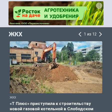
ЖКХ
1 из 12
ЖКХ
Ж
«Т Плюс» приступила к строительству
новой газовой котельной в Слободском