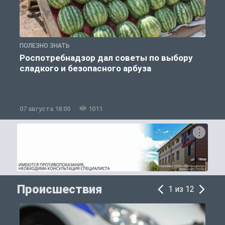
ПОЛЕЗНО ЗНАТЬ
П
Роспотребнадзор дал советы по выбору
сладкого и безопасного арбуза
07 августа 18:00
1011
0
Происшествия
1 из 12