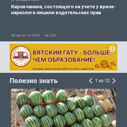
Кировчанина, состоящего на учете у врача-
нарколога лишили водительских прав
08 августа 16:00
236
0
Полезно знать
1 из 12