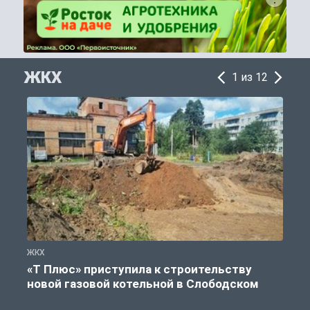
ЖКХ
1 из 12
ЖКХ
Ж
«Т Плюс» приступила к строительству
новой газовой котельной в Слободском