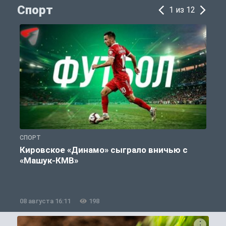
Спорт
1 из 12
СПОРТ
С
Кировское «Динамо» сыграло вничью с
«Машук-КМВ»
в
08 августа 16:11
198
0