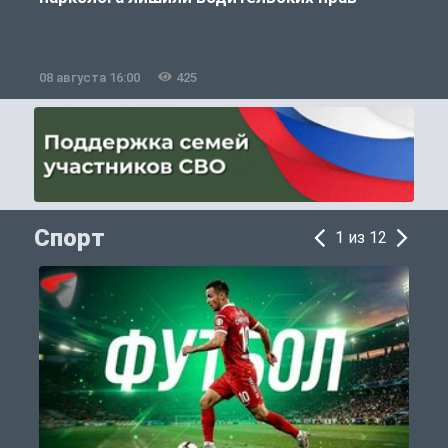
08 августа 16:00
425
0
Спорт
1 из 12