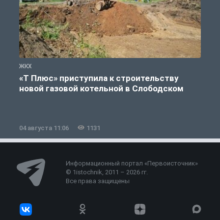
ЖКХ
Ж
«Т Плюс» приступила к строительству
новой газовой котельной в Слободском
04 августа 11:06
1131
0
Информационный портал «Первоисточник»
© 1istochnik, 2011 – 2026 гг.
Все права защищены