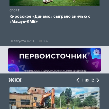
СПОРТ
С
Кировское «Динамо» сыграло вничью с
«Машук-КМВ»
в
08 августа 16:11
356
0
ЖКХ
1 из 12