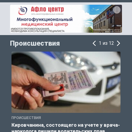
Происшествия
1 из 12
ПРОИСШЕСТВИЯ
П
Кировчанина, состоящего на учете у врача-
нарколога лишили водительских прав