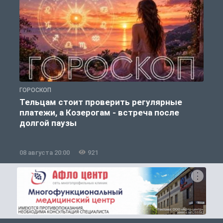
ГОРОСКОП
О
Тельцам стоит проверить регулярные
платежи, а Козерогам - встреча после
долгой паузы
08 августа 20:00
921
0