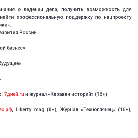
знания о ведении дела, получить возможность для
 найти профессиональную поддержку по нацпроекту
ика».
азвития России
ой бизнес»
будущее»
ь
р:
7дней.ru
и журнал «Караван историй» (16+)
ес.рф
, Liberty mag (0+), Журнал «Техноглянец» (16+),