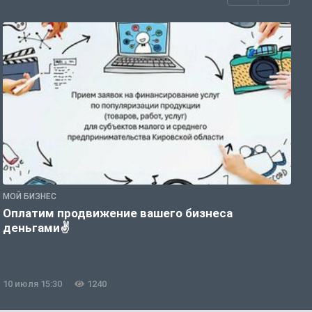
МОЙ БИЗНЕС
М
Оплатим продвижение вашего бизнеса
Ц
деньгами✌
п
К
10 июля 15:30
1240
0