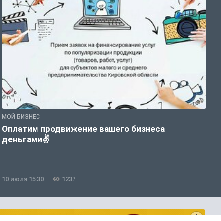
МОЙ БИЗНЕС
М
Оплатим продвижение вашего бизнеса
Ц
деньгами✌
п
К
10 июля 15:30
1237
0