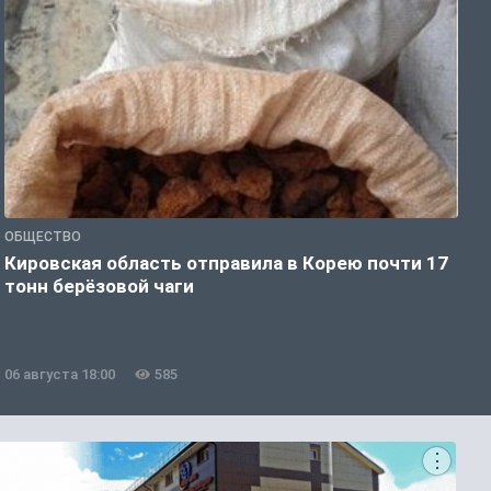
ОБЩЕСТВО
О
Кировская область отправила в Корею почти 17
Д
тонн берёзовой чаги
г
06 августа 18:00
585
0