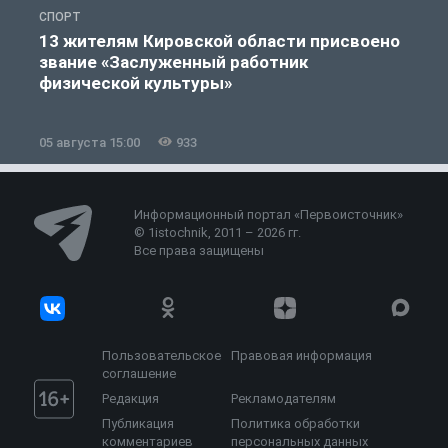
СПОРТ
С
13 жителям Кировской области присвоено
звание «Заслуженный работник
физической культуры»
05 августа 15:00
933
0
Информационный портал «Первоисточник»
© 1istochnik, 2011 – 2026 гг.
Все права защищены
Пользовательское
Правовая информация
соглашение
Редакция
Рекламодателям
Публикация
Политика обработки
комментариев
персональных данных