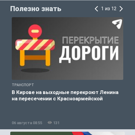
Полезно знать
1 из 12
ТРАНСПОРТ
П
В Кирове на выходные перекроют Ленина
на пересечении с Красноармейской
06 августа 08:55
131
0