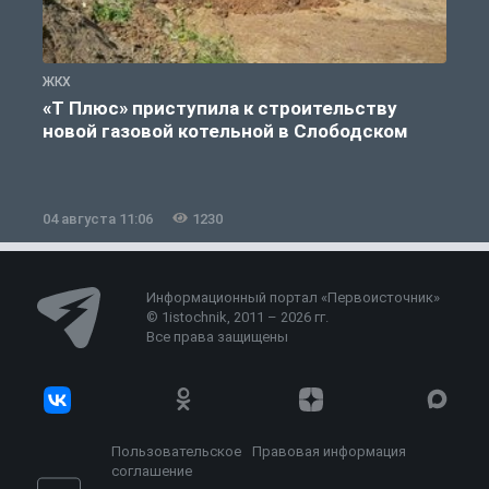
ЖКХ
Ж
«Т Плюс» приступила к строительству
новой газовой котельной в Слободском
04 августа 11:06
1230
0
Информационный портал «Первоисточник»
© 1istochnik, 2011 – 2026 гг.
Все права защищены
Пользовательское
Правовая информация
соглашение