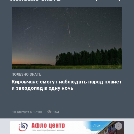
ПОЛЕЗНО ЗНАТЬ
П
Кировчане смогут наблюдать парад планет
и звездопад в одну ночь
к
10 августа 17:00
164
1