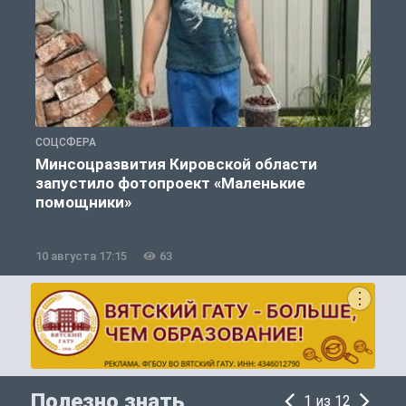
СОЦСФЕРА
П
Минсоцразвития Кировской области
запустило фотопроект «Маленькие
и
помощники»
10 августа 17:15
63
1
Полезно знать
1 из 12