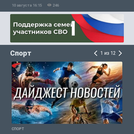
10 августа 16:15
246
1
Спорт
1 из 12
СПОРТ
Ф