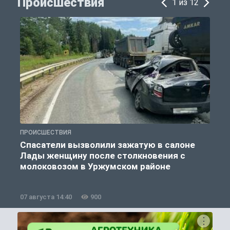
Происшествия
1 из 12
ПРОИСШЕСТВИЯ
П
Спасатели вызволили зажатую в салоне
Лады женщину после столкновения с
молоковозом в Уржумском районе
07 августа 14:40
900
0