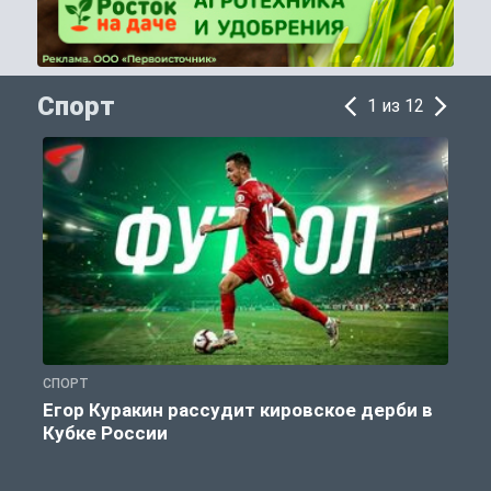
Спорт
1 из 12
СПОРТ
С
Егор Куракин рассудит кировское дерби в
Кубке России
«