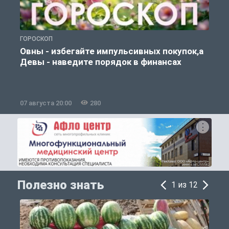
ГОРОСКОП
П
Овны - избегайте импульсивных покупок,а
Девы - наведите порядок в финансах
07 августа 20:00
280
0
Полезно знать
1 из 12