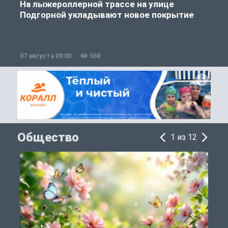
На лыжероллерной трассе на улице
Подгорной укладывают новое покрытие
07 августа 09:00
568
0
Общество
1 из 12