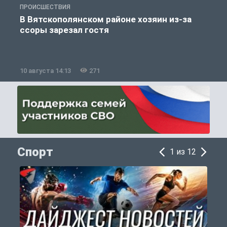
ПРОИСШЕСТВИЯ
П
В Вятскополянском районе хозяин из-за
ссоры зарезал гостя
10 августа 14:13
271
1
Спорт
1 из 12