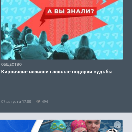
ОБЩЕСТВО
Э
Кировчане назвали главные подарки судьбы
В
о
07 августа 17:00
494
0