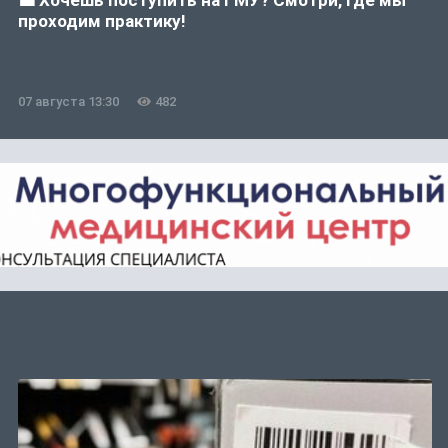
💼 Хочешь поступить на ГМУ? Смотри, где мы
проходим практику!
07 августа 13:30
482