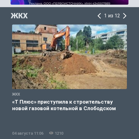
ЖКХ
1 из 12
ЖКХ
Ж
«Т Плюс» приступила к строительству
новой газовой котельной в Слободском
04 августа 11:06
1210
0