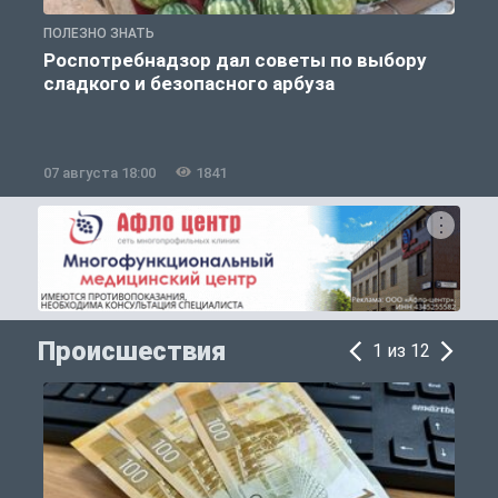
ПОЛЕЗНО ЗНАТЬ
П
Роспотребнадзор дал советы по выбору
сладкого и безопасного арбуза
07 августа 18:00
1841
0
Происшествия
1 из 12