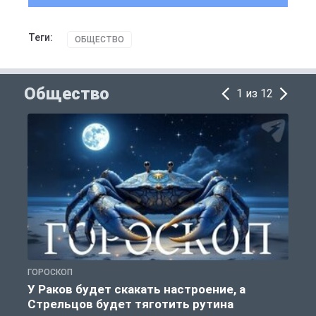
Теги:
ОБЩЕСТВО
Общество
1 из 12
ГОРОСКОП
О
У Раков будет скакать настроение, а
Стрельцов будет тяготить рутина