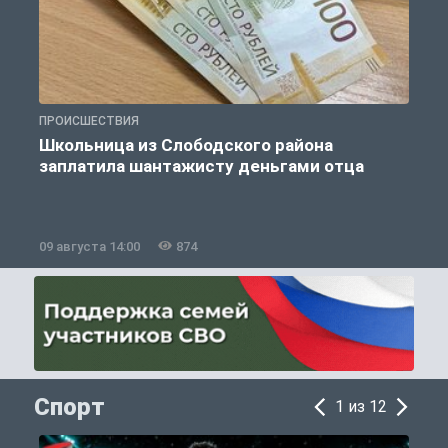
ПРОИСШЕСТВИЯ
П
Школьница из Слободского района
К
заплатила шантажисту деньгами отца
09 августа 14:00
874
0
Спорт
1 из 12